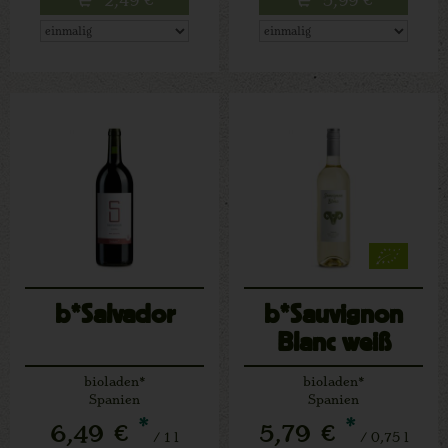
b*Salvador
b*Sauvignon
Blanc weiß
bioladen*
bioladen*
Spanien
Spanien
*
*
6,49 €
5,79 €
/ 1 l
/ 0,75 l