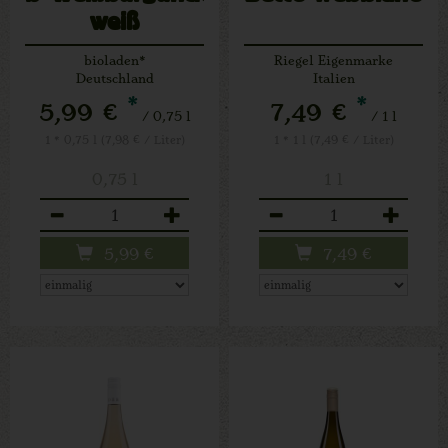
weiß
bioladen*
Riegel Eigenmarke
Deutschland
Italien
*
*
5,99 €
7,49 €
/ 0,75 l
/ 1 l
1 * 0,75 l (7,98 € / Liter)
1 * 1 l (7,49 € / Liter)
0,75 l
1 l
Anzahl
Anzahl
5,99
€
7,49
€