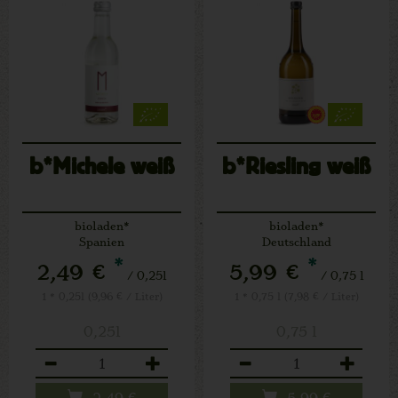
b*Michele weiß
b*Riesling weiß
bioladen*
bioladen*
Spanien
Deutschland
*
*
2,49 €
5,99 €
/ 0,25l
/ 0,75 l
1 * 0,25l (9,96 € / Liter)
1 * 0,75 l (7,98 € / Liter)
0,25l
0,75 l
Anzahl
Anzahl
2,49
€
5,99
€