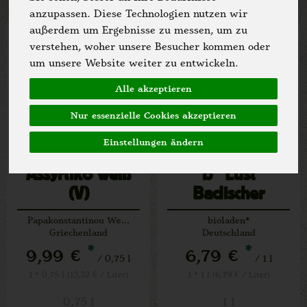
anzupassen. Diese Technologien nutzen wir
außerdem um Ergebnisse zu messen, um zu
verstehen, woher unsere Besucher kommen oder
um unsere Website weiter zu entwickeln.
Alle akzeptieren
Nur essenzielle Cookies akzeptieren
Einstellungen ändern
Assyrtiko weiß
b* Lust
(V)
Badischer
Landwein weiß
Papakonstantinou Weingut
bioladen*
Griechenland
Deutschland
*
*
9,99 €
6,79 €
/ 0,75 l
/ 1 l
1 * 0,75 l (13,32 € / Liter)
1 * 1 l (6,79 € / Liter)
0,75 l
1 l