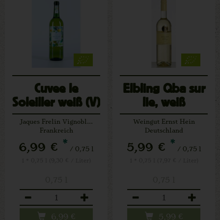
Cuvee le
Elbling Qba sur
Soleiller weiß (V)
lie, weiß
Jaques Frelin Vignobles
Weingut Ernst Hein
Frankreich
Deutschland
*
*
6,99 €
5,99 €
/ 0,75 l
/ 0,75 l
1 * 0,75 l (9,30 € / Liter)
1 * 0,75 l (7,97 € / Liter)
0,75 l
0,75 l
Anzahl
Anzahl
6,99
€
5,99
€