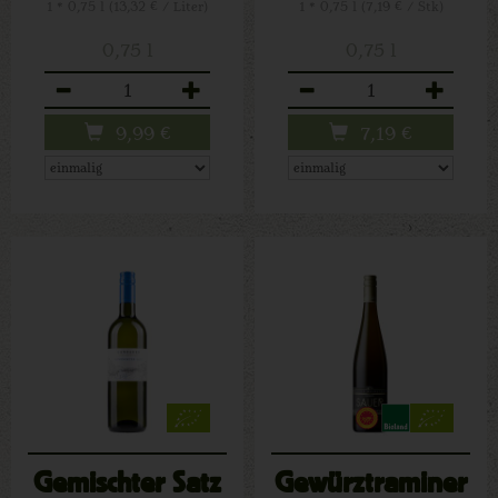
1 * 0,75 l (13,32 € / Liter)
1 * 0,75 l (7,19 € / Stk)
0,75 l
0,75 l
Anzahl
Anzahl
9,99
€
7,19
€
Gemischter Satz
Gewürztraminer