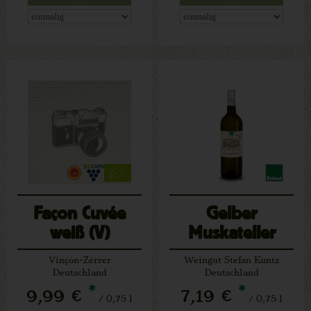
Façon Cuvée
Gelber
weiß (V)
Muskateller
trocken
Vinçon-Zerrer
Weingut Stefan Kuntz
Deutschland
Deutschland
*
*
9,99 €
7,19 €
/ 0,75 l
/ 0,75 l