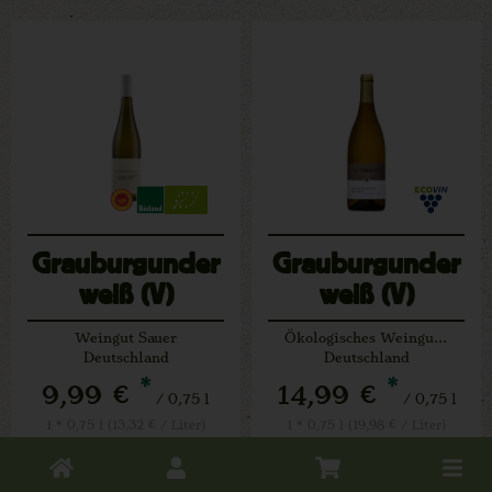
Grauburgunder
Grauburgunder
weiß (V)
weiß (V)
Weingut Sauer
Ökologisches Weingut Schmidt
Deutschland
Deutschland
*
*
9,99 €
14,99 €
/ 0,75 l
/ 0,75 l
1 * 0,75 l (13,32 € / Liter)
1 * 0,75 l (19,98 € / Liter)
Toggle
0,75 l
0,75 l