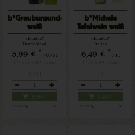
b*Grauburgunder
b*Michele
weiß
Tafelwein weiß
Soave
bioladen*
bioladen*
Deutschland
Italien
*
*
5,99 €
6,49 €
/ 0,75 l
/ 1 l
1 * 0,75 l (7,98 € / Liter)
1 * 1 l (6,49 € / Liter)
0,75 l
1 l
Anzahl
Anzahl
5,99
€
6,49
€