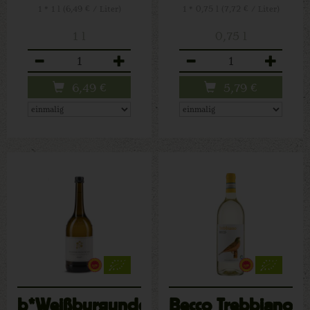
1 * 1 l (6,49 € / Liter)
1 * 0,75 l (7,72 € / Liter)
1 l
0,75 l
Anzahl
Anzahl
6,49
€
5,79
€
b*Weißburgunder
Becco Trebbiano