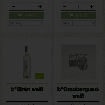
Anzahl
Anzahl
9,99
€
6,79
€
b*Airén weiß
b*Grauburgunder
weiß
bioladen*
bioladen*