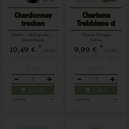
Chardonnay
Charisma
trocken
Trebbiano d
Mettenheim
´Abruzzo weiß
Sander - ökologische Weine
Olearia Orsogna
Deutschland
Italien
*
*
10,49 €
9,99 €
/ 0,75 l
/ 0,75 l
1 * 0,75 l (10,49 € / Liter)
1 * 0,75 l (13,32 € / Liter)
0,75 l
0,75 l
Anzahl
Anzahl
10,49
€
9,99
€