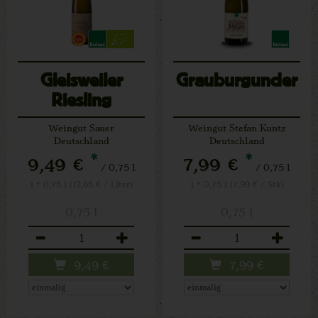
Gleisweiler
Grauburgunder
Riesling
Buntsandstein
Weingut Sauer
Weingut Stefan Kuntz
(V)
Deutschland
Deutschland
*
*
9,49 €
7,99 €
/ 0,75 l
/ 0,75 l
1 * 0,75 l (12,65 € / Liter)
1 * 0,75 l (7,99 € / Stk)
0,75 l
0,75 l
Anzahl
Anzahl
9,49
€
7,99
€