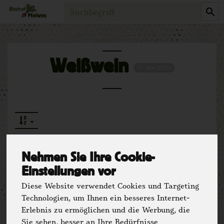
Produkt
Weißwein
71 von 2293
Nehmen Sie Ihre Cookie-
Einstellungen vor
Hersteller
Ernährung
Diese Website verwendet Cookies und Targeting
Technologien, um Ihnen ein besseres Internet-
Allergene
Erlebnis zu ermöglichen und die Werbung, die
Sie sehen, besser an Ihre Bedürfnisse