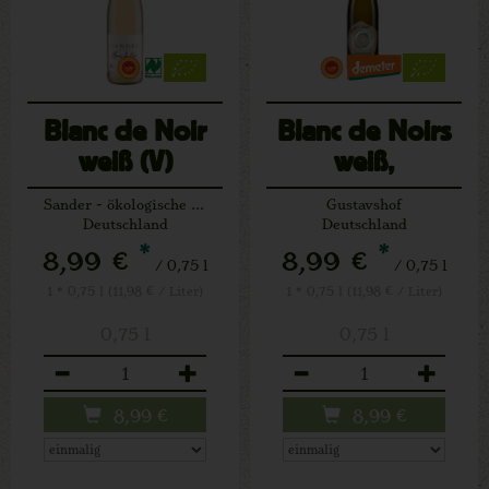
Blanc de Noir
Blanc de Noirs
weiß (V)
weiß,
histamingetestet
Sander - ökologische Weine
Gustavshof
(V)
Deutschland
Deutschland
*
*
8,99 €
8,99 €
/ 0,75 l
/ 0,75 l
1 * 0,75 l (11,98 € / Liter)
1 * 0,75 l (11,98 € / Liter)
0,75 l
0,75 l
Anzahl
Anzahl
8,99
€
8,99
€