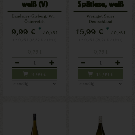
weiß (V)
Spätlese, weiß
(V)
Landauer-Gisberg, Winzerhof
Weingut Sauer
Österreich
Deutschland
*
*
9,99 €
15,99 €
/ 0,75 l
/ 0,75 l
1 * 0,75 l (13,32 € / Liter)
1 * 0,75 l (21,27 € / Liter)
0,75 l
0,75 l
Anzahl
Anzahl
9,99
€
15,99
€