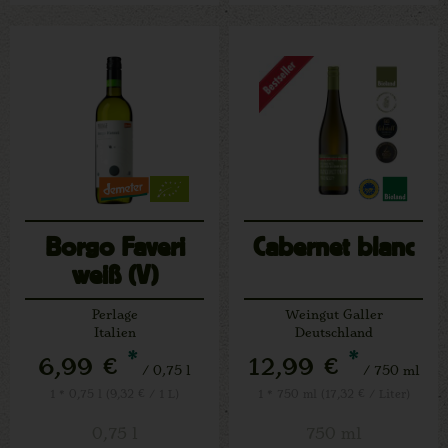
Borgo Faveri
Cabernet blanc
weiß (V)
Perlage
Weingut Galler
Italien
Deutschland
*
*
6,99 €
12,99 €
/ 0,75 l
/ 750 ml
1 * 0,75 l (9,32 € / 1 L)
1 * 750 ml (17,32 € / Liter)
0,75 l
750 ml