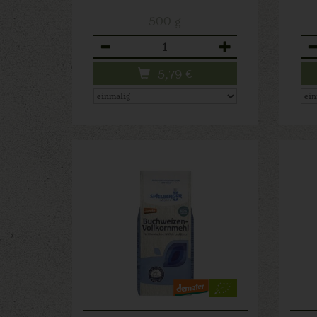
500 g
Anzahl
An
5,79
€