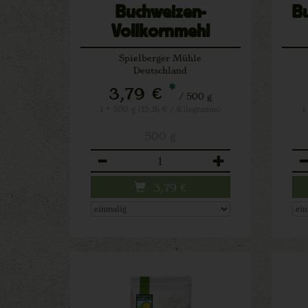
Buchweizen-
Bu
Vollkornmehl
Spielberger Mühle
Deutschland
*
3,79 €
/ 500 g
1 * 500 g (15,16 € / Kilogramm)
1
500 g
Anzahl
An
3,79
€