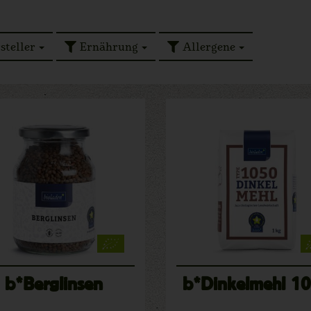
steller
Ernährung
Allergene
b*Berglinsen
b*Dinkelmehl 1