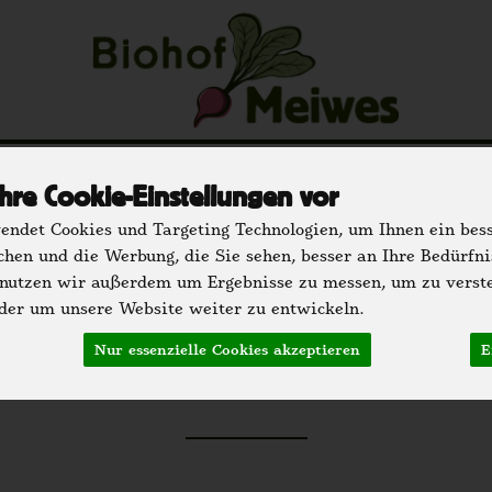
u
Regionale Partner
Einkaufen
Der H
hre Cookie-Einstellungen vor
hrank
Speisekammer
Getränke
Bäckerei
Dr
ndet Cookies und Targeting Technologien, um Ihnen ein bess
chen und die Werbung, die Sie sehen, besser an Ihre Bedürfn
 nutzen wir außerdem um Ergebnisse zu messen, um zu verst
er um unsere Website weiter zu entwickeln.
etreide & Hülsenfrü
Nur essenzielle Cookies akzeptieren
E