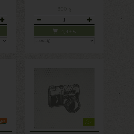
500 g
Anzahl
4,49
€