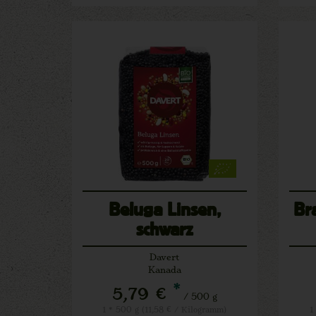
Beluga Linsen,
Br
schwarz
Davert
Kanada
*
5,79 €
/ 500 g
1 * 500 g (11,58 € / Kilogramm)
1