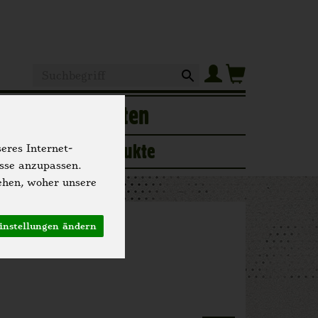
Produkt
of
Hofgeschichten
ogerie
Neue Produkte
eres Internet-
isse anzupassen.
ehen, woher unsere
chte
instellungen ändern
64 von 2293