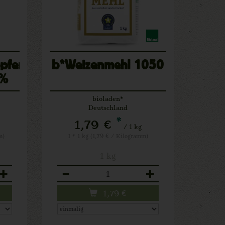
opfen
b*Weizenmehl 1050
1%
bioladen*
Deutschland
*
1,79 €
/ 1 kg
m)
1 * 1 kg (1,79 € / Kilogramm)
1 kg
Anzahl
1,79
€