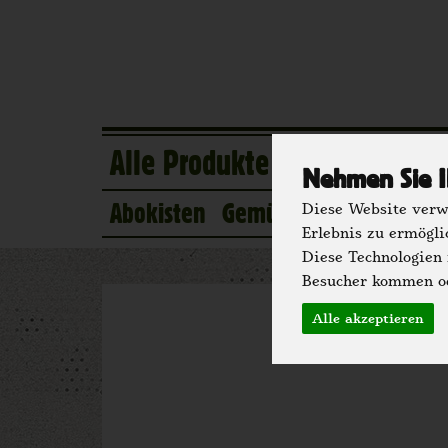
Alle Produkte
Eigener Anba
Nehmen Sie I
Abokisten
Gemüse
Obst
Kühlsc
Diese Website verwe
Erlebnis zu ermögli
Diese Technologien
Besucher kommen od
Mehl, G
Alle akzeptieren