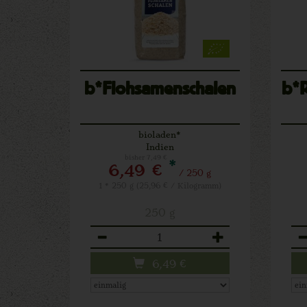
b*Flohsamenschalen
b*
bioladen*
Indien
bisher 7,49 €
*
6,49 €
/ 250 g
1 * 250 g (25,96 € / Kilogramm)
250 g
Anzahl
An
6,49
€