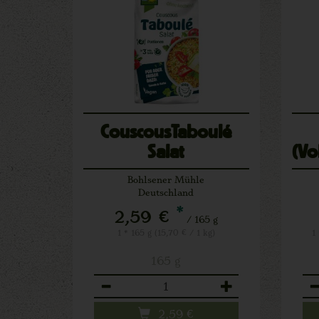
CouscousTaboulé
Salat
(Vo
Bohlsener Mühle
Deutschland
*
2,59 €
/ 165 g
1 * 165 g (15,70 € / 1 kg)
1
165 g
Anzahl
An
2,59
€