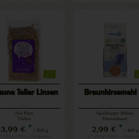
aune Teller Linsen
Braunhirsemehl 
Nur Puur
Spielberger Mühle
Türkei
Deutschland
*
*
3,99 €
2,99 €
/ 500 g
/ 400 g
 * 500 g (7,98 € / Kilogramm)
1 * 400 g (7,48 € / Kilogram