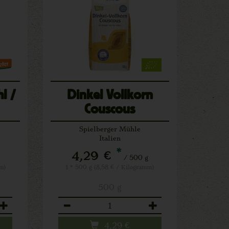
l /
Dinkel Vollkorn
Couscous
Spielberger Mühle
Italien
*
4,29 €
/ 500 g
m)
1 * 500 g (8,58 € / Kilogramm)
500 g
Anzahl
4,29
€