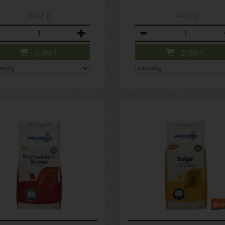
500 g
400 g
zahl
Anzahl
3,99
€
2,99
€