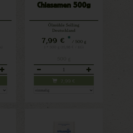
Chiasamen 500g
Ölmühle Solling
Deutschland
*
7,99 €
/ 500 g
m)
1 * 500 g (15,98 € / KG)
500 g
Anzahl
7,99
€