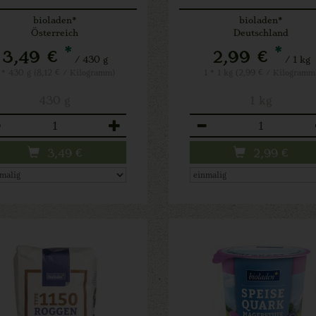
bioladen*
bioladen*
Österreich
Deutschland
*
*
3,49 €
2,99 €
/ 430 g
/ 1 kg
 * 430 g (8,12 € / Kilogramm)
1 * 1 kg (2,99 € / Kilogramm
430 g
1 kg
zahl
Anzahl
3,49
€
2,99
€