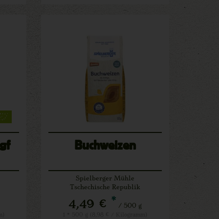
gf
Buchweizen
Spielberger Mühle
Tschechische Republik
*
4,49 €
/ 500 g
m)
1 * 500 g (8,98 € / Kilogramm)