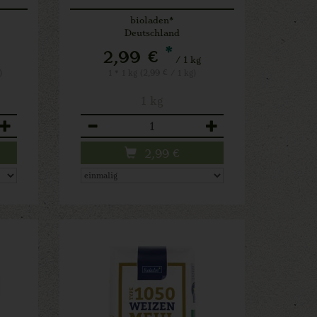
bioladen*
Deutschland
*
2,99 €
/ 1 kg
)
1 * 1 kg (2,99 € / 1 kg)
1 kg
Anzahl
2,99
€