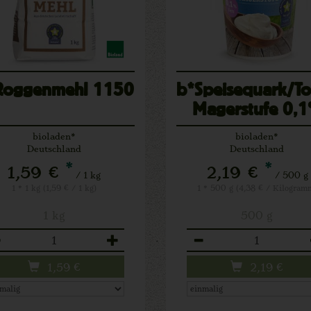
Roggenmehl 1150
b*Speisequark/T
Magerstufe 0,
bioladen*
bioladen*
Deutschland
Deutschland
*
*
1,59 €
2,19 €
/ 1 kg
/ 500 g
1 * 1 kg (1,59 € / 1 kg)
1 * 500 g (4,38 € / Kilogram
1 kg
500 g
zahl
Anzahl
1,59
€
2,19
€