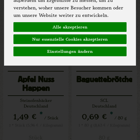
außerdem um Ergebnisse zu messen, um zu
verstehen, woher unsere Besucher kommen oder
um unsere Website weiter zu entwickeln.
Alle akzeptieren
Nur essenzielle Cookies akzeptieren
Einstellungen ändern
Apfel Nuss
Baguettebrötchen
Happen
Steinofenbäcker
SCL
Deutschland
Deutschland
*
*
1,49 €
0,69 €
/ Stück
/ 80 g
1 * Stück (5,96 € / Kilogramm)
1 * 80 g (8,63 € / Kilogramm)
Stück
80 g