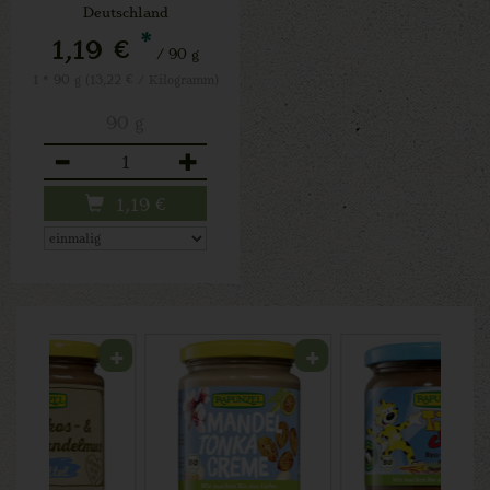
Deutschland
*
1,19 €
/ 90 g
1 * 90 g (13,22 € / Kilogramm)
90 g
Anzahl
1,19
€