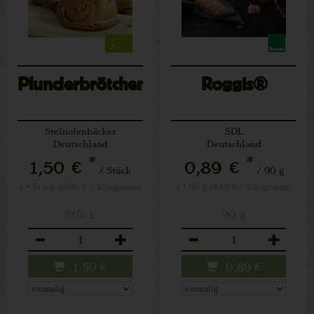
Plunderbrötchen
Roggis®
Steinofenbäcker
SDL
Deutschland
Deutschland
*
*
1,50 €
0,89 €
/ Stück
/ 90 g
1 * Stück (6,00 € / Kilogramm)
1 * 90 g (9,89 € / Kilogramm)
Stück
90 g
Anzahl
Anzahl
1,50
€
0,89
€