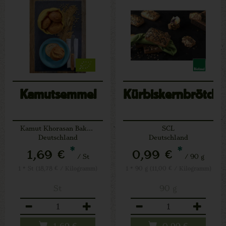
Kamutsemmel
Kürbiskernbrötche
Kamut Khorasan Bakeries
SCL
Deutschland
Deutschland
*
*
1,69 €
0,99 €
/ St
/ 90 g
1 * St (18,78 € / Kilogramm)
1 * 90 g (11,00 € / Kilogramm)
St
90 g
Anzahl
Anzahl
1,69
€
0,99
€