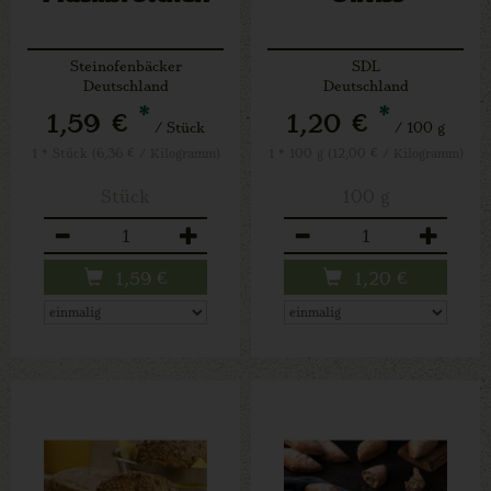
Steinofenbäcker
SDL
Deutschland
Deutschland
*
*
1,59 €
1,20 €
/ Stück
/ 100 g
1 * Stück (6,36 € / Kilogramm)
1 * 100 g (12,00 € / Kilogramm)
Stück
100 g
Anzahl
Anzahl
1,59
€
1,20
€