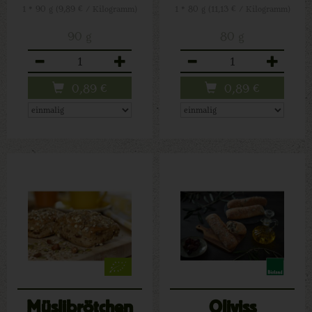
1 * 90 g (9,89 € / Kilogramm)
1 * 80 g (11,13 € / Kilogramm)
90 g
80 g
Anzahl
Anzahl
0,89
€
0,89
€
Müslibrötchen
Oliviss