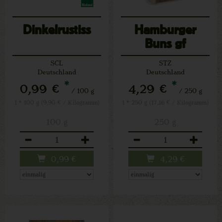
Dinkelrustiss
Hamburger
Buns gf
SCL
STZ
Deutschland
Deutschland
*
*
0,99 €
4,29 €
/ 100 g
/ 250 g
1 * 100 g (9,90 € / Kilogramm)
1 * 250 g (17,16 € / Kilogramm)
100 g
250 g
Anzahl
Anzahl
0,99
€
4,29
€