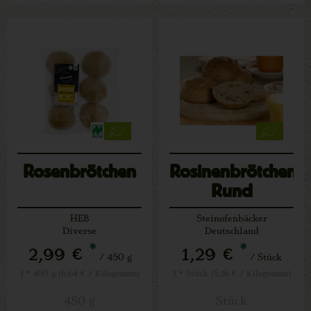
Rosenbrötchen
Rosinenbrötchen
Rund
HEB
Steinofenbäcker
Diverse
Deutschland
*
*
2,99 €
1,29 €
/ 450 g
/ Stück
1 * 450 g (6,64 € / Kilogramm)
1 * Stück (5,16 € / Kilogramm)
450 g
Stück