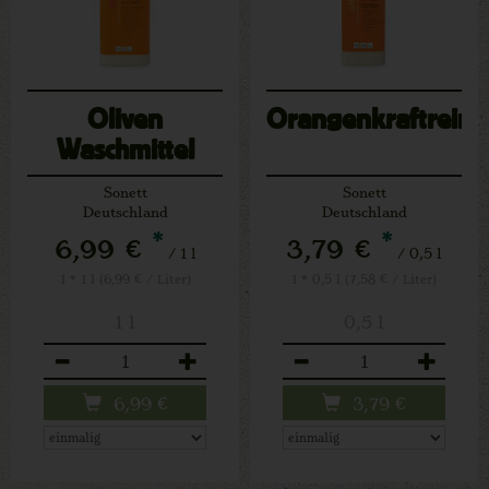
Oliven
Orangenkraftreini
Waschmittel
Wolle u.Seide
Sonett
Sonett
Deutschland
Deutschland
*
*
6,99 €
3,79 €
/ 1 l
/ 0,5 l
1 * 1 l (6,99 € / Liter)
1 * 0,5 l (7,58 € / Liter)
1 l
0,5 l
Anzahl
Anzahl
6,99
€
3,79
€