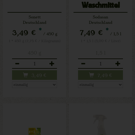
Waschmittel
Sonett
Sodasan
Deutschland
Deutschland
*
*
3,49 €
7,49 €
/ 450 g
/ 1,5 l
1 * 450 g (7,75 € / Kilogramm)
1 * 1,5 l (5,00 € / Liter)
450 g
1,5 l
Anzahl
Anzahl
3,49
€
7,49
€