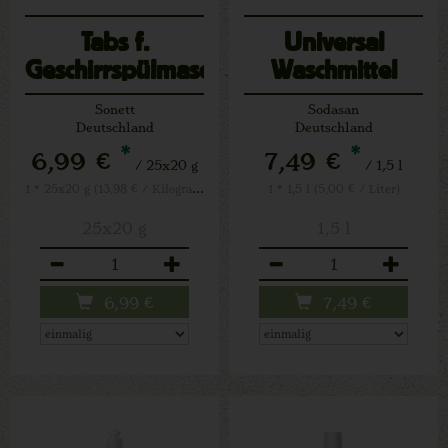
Tabs f.
Universal
Geschirrspülmaschine
Waschmittel
Sensitiv
Sonett
Sodasan
Deutschland
Deutschland
*
*
6,99 €
7,49 €
/ 25x20 g
/ 1,5 l
1 * 25x20 g (13,98 € / Kilogramm)
1 * 1,5 l (5,00 € / Liter)
25x20 g
1,5 l
Anzahl
Anzahl
6,99
€
7,49
€