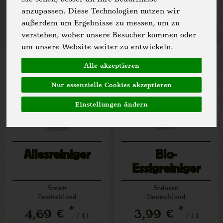
Allergene
anzupassen. Diese Technologien nutzen wir
außerdem um Ergebnisse zu messen, um zu
verstehen, woher unsere Besucher kommen oder
um unsere Website weiter zu entwickeln.
Alle akzeptieren
Nur essenzielle Cookies akzeptieren
Einstellungen ändern
Allesreiniger
Bio-
Essigreiniger
Sonett
Sodasan
Deutschland
Deutschland
*
*
4,69 €
3,99 €
/ 1 l
/ 1 l