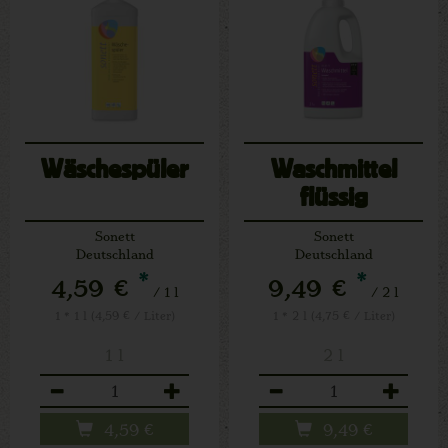
Wäschespüler
Waschmittel
flüssig
Sonett
Sonett
Deutschland
Deutschland
*
*
4,59 €
9,49 €
/ 1 l
/ 2 l
1 * 1 l (4,59 € / Liter)
1 * 2 l (4,75 € / Liter)
1 l
2 l
Anzahl
Anzahl
4,59
€
9,49
€