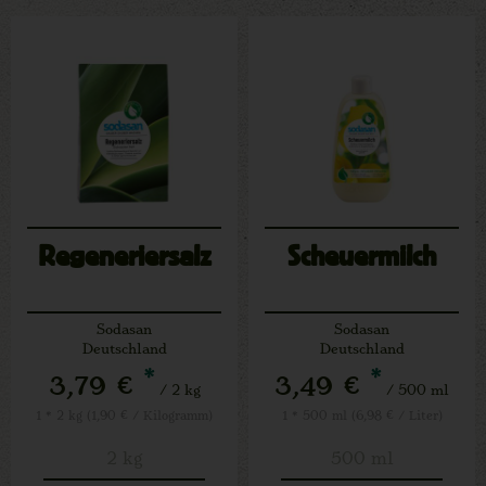
Regeneriersalz
Scheuermilch
Sodasan
Sodasan
Deutschland
Deutschland
*
*
3,79 €
3,49 €
/ 2 kg
/ 500 ml
1 * 2 kg (1,90 € / Kilogramm)
1 * 500 ml (6,98 € / Liter)
2 kg
500 ml