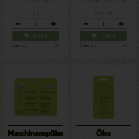
1 * 1 l (4,59 € / Liter)
1 * 500 ml (7,98 € / Liter)
1 l
500 ml
Anzahl
Anzahl
4,59
€
3,99
€
Maschinenspülmittel
Öko