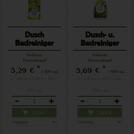
Dusch
Dusch- u.
Badreiniger
Badreiniger
Nachfüllkonzentrat
Sodasan
Sodasan
Deutschland
Deutschland
*
*
3,29 €
3,69 €
/ 100 ml
/ 500 ml
1 * 100 ml (32,90 € / Liter)
1 * 500 ml (7,38 € / Liter)
100 ml
500 ml
Anzahl
Anzahl
3,29
€
3,69
€