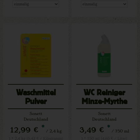
Waschmittel
WC Reiniger
Pulver
Minze-Myrthe
Konzentrat
Sonett
Sonett
Deutschland
Deutschland
*
*
12,99 €
3,49 €
/ 2,4 kg
/ 750 ml
1 * 2,4 kg (5,42 € / Kilogramm)
1 * 750 ml (4,65 € / Liter)