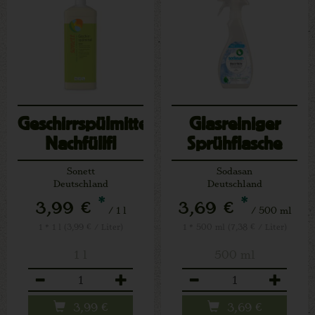
Geschirrspülmittel-
Glasreiniger
Nachfüllfl
Sprühflasche
Sonett
Sodasan
Deutschland
Deutschland
*
*
3,99 €
3,69 €
/ 1 l
/ 500 ml
1 * 1 l (3,99 € / Liter)
1 * 500 ml (7,38 € / Liter)
1 l
500 ml
Anzahl
Anzahl
3,99
€
3,69
€