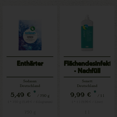
Enthärter
Flächendesinfekti
- Nachfüll
Sodasan
Sonett
Deutschland
Deutschland
*
*
5,49 €
9,99 €
/ 750 g
/ 1 l
1 * 750 g (5,49 € / Kilogramm)
1 * 1 l (9,99 € / Liter)
750 g
1 l