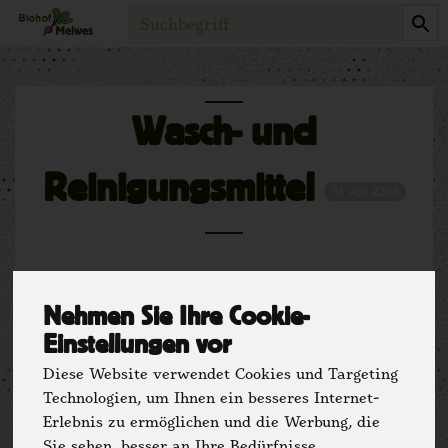
Produkt
Wasch- und
Reinigungsmittel
31 von 2293
Nehmen Sie Ihre Cookie-
Einstellungen vor
Diese Website verwendet Cookies und Targeting
Technologien, um Ihnen ein besseres Internet-
Hersteller
Ernährung
Erlebnis zu ermöglichen und die Werbung, die
Sie sehen, besser an Ihre Bedürfnisse