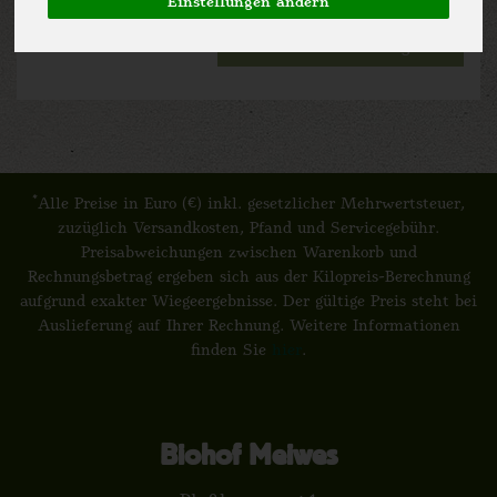
Einstellungen ändern
*
Alle Preise in Euro (€) inkl. gesetzlicher Mehrwertsteuer,
zuzüglich Versandkosten, Pfand und Servicegebühr.
Preisabweichungen zwischen Warenkorb und
Rechnungsbetrag ergeben sich aus der Kilopreis-Berechnung
aufgrund exakter Wiegeergebnisse. Der gültige Preis steht bei
Auslieferung auf Ihrer Rechnung. Weitere Informationen
finden Sie
hier
.
Biohof Meiwes