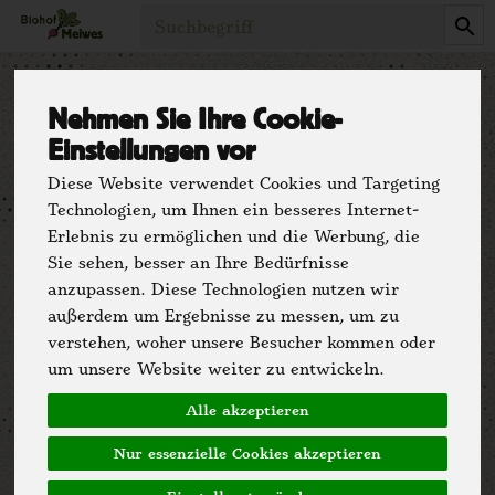
Produkt
Nehmen Sie Ihre Cookie-
Bitte tragen Sie hier Ihre E-Mail-Adresse ein.
Einstellungen vor
Wir senden Ihnen umgehend einen Link zu, über
Diese Website verwendet Cookies und Targeting
den Sie Ihre E-Mail-Adresse verifizieren und ein
neues Passwort vergeben können.
Technologien, um Ihnen ein besseres Internet-
Erlebnis zu ermöglichen und die Werbung, die
Bitte kontrollieren Sie auch den SPAM-Ordner
Sie sehen, besser an Ihre Bedürfnisse
Ihres E-Mail-Postfaches.
anzupassen. Diese Technologien nutzen wir
Sollten Sie bei uns noch kein registrierter Shop-
außerdem um Ergebnisse zu messen, um zu
Kunde sein, melden Sie sich bitte zuerst als
verstehen, woher unsere Besucher kommen oder
Neukunde an oder kontaktieren Sie unsere
um unsere Website weiter zu entwickeln.
Hotline.
Alle akzeptieren
E-Mail / Benutzername
Nur essenzielle Cookies akzeptieren