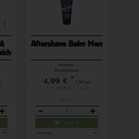
 &
Aftershave Balm Men
sich
benecos
Deutschland
*
4,99 €
l
/ 50 ml
1 * 50 ml (99,80 € / Liter)
50 ml
Anzahl
4,99
€