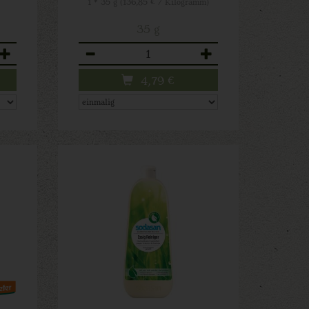
1 * 35 g (136,85 € / Kilogramm)
35 g
Anzahl
4,79
€