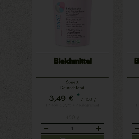
Bleichmittel
B
Sonett
Deutschland
*
3,49 €
/ 450 g
1 * 450 g (7,75 € / Kilogramm)
1
450 g
Anzahl
An