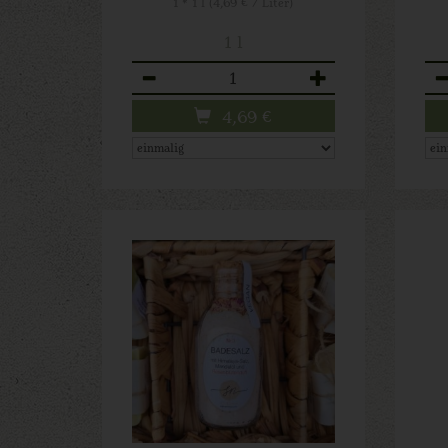
1 * 1 l (4,69 € / Liter)
1 l
Anzahl
An
4,69
€