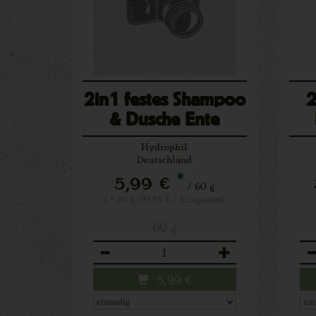
2in1 festes Shampoo
2
& Dusche Ente
Mango
Hydrophil
Deutschland
*
5,99 €
/ 60 g
1 * 60 g (99,85 € / Kilogramm)
60 g
Anzahl
An
5,99
€