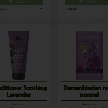
12,95
€
12,95
€
ditioner Soothing
Damenbinden m
Lavender
normal
Urtekram
Natracare