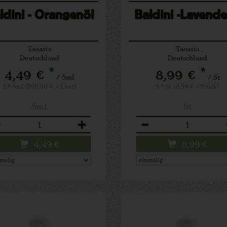
ldini - Orangenöl
Baldini -Lavende
Taoasis
Taoasis
Deutschland
Deutschland
*
*
4,49 €
8,99 €
/ 5ml
/ St
1 * 5ml (898,00 € / Liter)
1 * St (8,99 € / Stück)
5ml
St
zahl
Anzahl
4,49
€
8,99
€