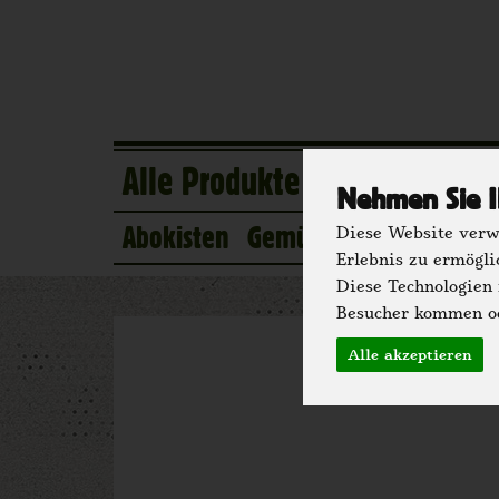
Alle Produkte
Eigener Anba
Nehmen Sie I
Abokisten
Gemüse
Obst
Kühlsc
Diese Website verwe
Erlebnis zu ermögli
Diese Technologien
Besucher kommen od
Alle akzeptieren