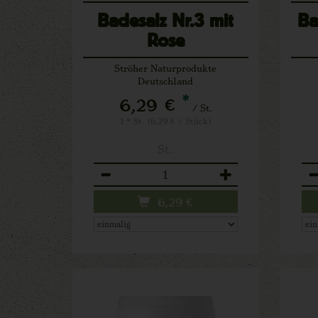
Badesalz Nr.3 mit
Ba
Rose
Ströher Naturprodukte
Deutschland
*
6,29 €
/ St.
1 * St. (6,29 € / Stück)
St.
Anzahl
An
6,29
€