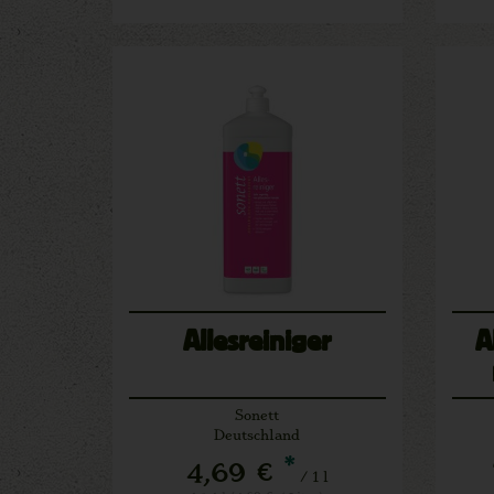
Allesreiniger
A
Sonett
Deutschland
*
4,69 €
/ 1 l