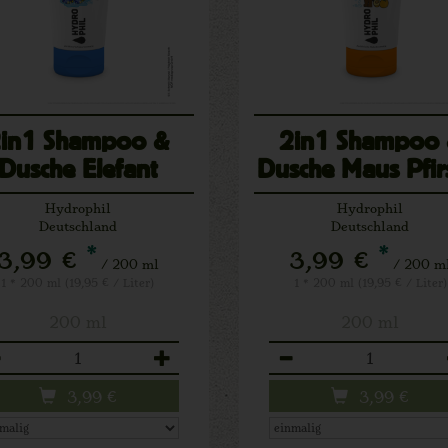
in1 Shampoo &
2in1 Shampoo
Dusche Elefant
Dusche Maus Pfir
Sensitiv
Hydrophil
Hydrophil
Deutschland
Deutschland
*
*
3,99 €
3,99 €
/ 200 ml
/ 200 m
1 * 200 ml (19,95 € / Liter)
1 * 200 ml (19,95 € / Liter)
200 ml
200 ml
zahl
Anzahl
3,99
€
3,99
€