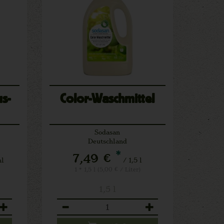
s-
Color-Waschmittel
Sodasan
Deutschland
*
7,49 €
ml
/ 1,5 l
1 * 1,5 l (5,00 € / Liter)
1,5 l
Anzahl