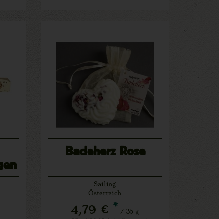
Badeherz Rose
gen
Sailing
Österreich
*
4,79 €
/ 35 g