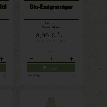
löl
Bio-Essigreiniger
Sodasan
Deutschland
*
3,99 €
/ 1 l
1 * 1 l (3,99 € / Liter)
1 l
Anzahl
3,99
€