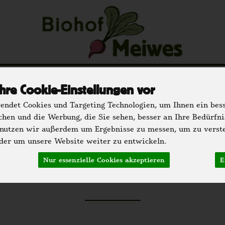
u
Regionale Partner
Einkaufen
Der H
hre Cookie-Einstellungen vor
hrank
Speisekammer
Getränke
Bäckerei
Dr
ndet Cookies und Targeting Technologien, um Ihnen ein bess
chen und die Werbung, die Sie sehen, besser an Ihre Bedürfn
 nutzen wir außerdem um Ergebnisse zu messen, um zu verst
er um unsere Website weiter zu entwickeln.
Drogerie
Nur essenzielle Cookies akzeptieren
E
134 von 2295