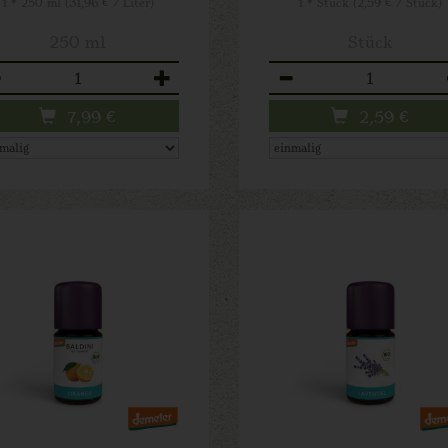
1 * 250 ml (31,96 € / Liter)
1 * Stück (2,59 € / Stück)
250 ml
Stück
zahl
Anzahl
7,99
€
2,59
€