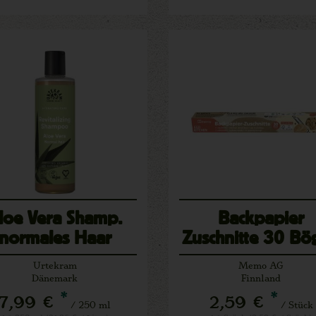
loe Vera Shamp.
Backpapier
normales Haar
Zuschnitte 30 Bö
Urtekram
Memo AG
Dänemark
Finnland
*
*
7,99 €
2,59 €
/ 250 ml
/ Stück