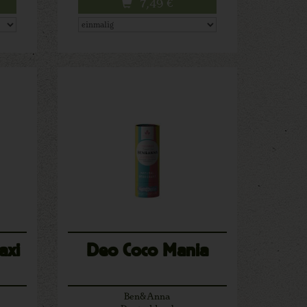
7,49
€
axi
Deo Coco Mania
Ben&Anna