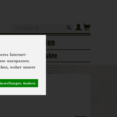
Produkt
of
Hofgeschichten
ogerie
Neue Produkte
eres Internet-
isse anzupassen.
ehen, woher unsere
instellungen ändern