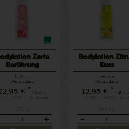
odylotion Zarte
Bodylotion Zitru
Berührung
Kuss
Bioturm
Bioturm
Deutschland
Deutschland
*
*
12,95 €
12,95 €
/ 250 g
/ 200 
 * 250 g (51,80 € / Kilogramm)
1 * 200 ml (64,75 € / Liter)
250 g
200 ml
zahl
Anzahl