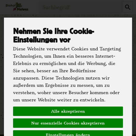
Produkt
Nehmen Sie Ihre Cookie-
Impressum
Einstellungen vor
Diese Website verwendet Cookies und Targeting
Technologien, um Ihnen ein besseres Internet-
Biohof Meiwes
Erlebnis zu ermöglichen und die Werbung, die
Martin Meiwes
Sie sehen, besser an Ihre Bedürfnisse
Plaßkampweg 1
anzupassen. Diese Technologien nutzen wir
32760 Detmold
außerdem um Ergebnisse zu messen, um zu
verstehen, woher unsere Besucher kommen oder
05231 - 948828 - 0
um unsere Website weiter zu entwickeln.
www.biohof-meiwes.de/
Alle akzeptieren
Nur essenzielle Cookies akzeptieren
Einstellungen ändern