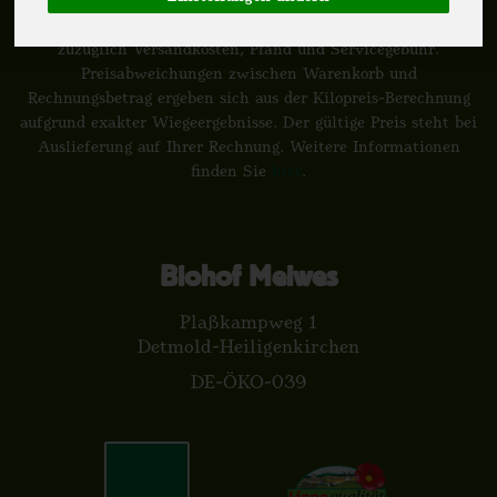
*
Alle Preise in Euro (€) inkl. gesetzlicher Mehrwertsteuer,
zuzüglich Versandkosten, Pfand und Servicegebühr.
Preisabweichungen zwischen Warenkorb und
Rechnungsbetrag ergeben sich aus der Kilopreis-Berechnung
aufgrund exakter Wiegeergebnisse. Der gültige Preis steht bei
Auslieferung auf Ihrer Rechnung. Weitere Informationen
finden Sie
hier
.
Biohof Meiwes
Plaßkampweg 1
Detmold-Heiligenkirchen
DE-ÖKO-039