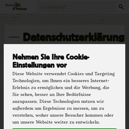
Produkt
Datenschutzerklärung
Datenschutz des Biohof
Nehmen Sie Ihre Cookie-
Meiwes
Einstellungen vor
Diese Website verwendet Cookies und Targeting
Technologien, um Ihnen ein besseres Internet-
Einstellungen ändern
Erlebnis zu ermöglichen und die Werbung, die
Sie sehen, besser an Ihre Bedürfnisse
Datenschutz des Biohof Meiwes'
anzupassen. Diese Technologien nutzen wir
außerdem um Ergebnisse zu messen, um zu
Wir handeln mit Naturkost - Nicht mit Ihren
verstehen, woher unsere Besucher kommen oder
Daten! Das versprechen wir Ihnen.
um unsere Website weiter zu entwickeln.
Ihre Daten werden ausschließlich zur